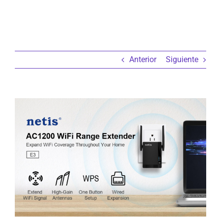
Anterior
Siguiente
Ver
imagen
más
grande